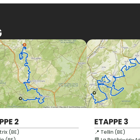
G
PPE 2
ETAPPE 3
trix (BE)

📍 Tellin (BE) 

in (BE)

🏁 La Roche-en-Ar