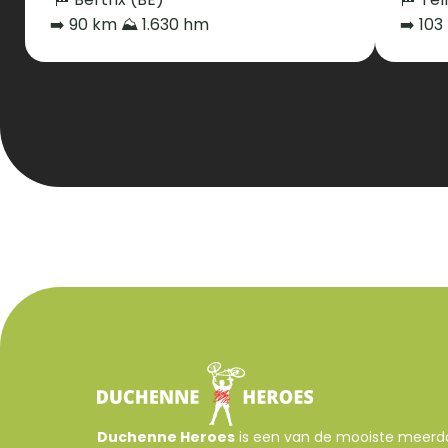
➡️ 90 km ⛰️ 1.630 hm
➡️ 103
Duchenne Heroes
 is een van de mooiste meerd