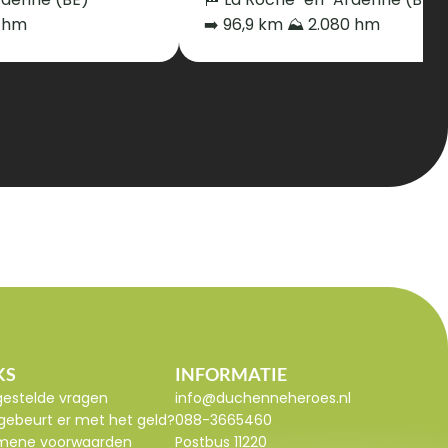
0 hm
➡️ 96,9 km ⛰️ 2.080 hm
KS
INFORMATIE
gestelde vragen
info@duchenneheroes.nl
gebeurt er met het geld?
088-3665460
mene voorwaarden
Postbus 11220