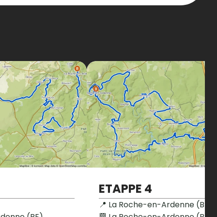
ETAPPE 4
📍 La Roche-en-Ardenne (BE)

denne (BE) 

🏁 La Roche-en-Ardenne (BE)
