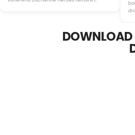
bou
dr
DOWNLOAD N