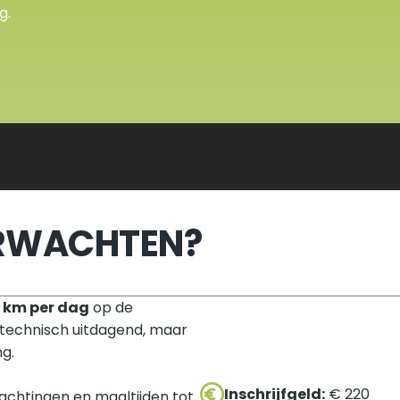
g.
ERWACHTEN?
0 km per dag
 op de 
 technisch uitdagend, maar 
ng.
Inschrijfgeld:
 € 220
achtingen en maaltijden tot 