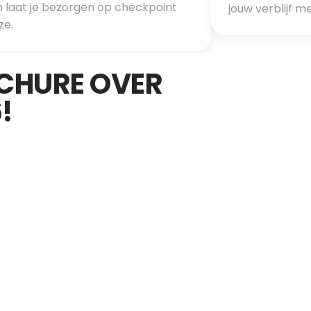
n laat je bezorgen op checkpoint 
jouw verblijf 
e. 
CHURE OVER 
!