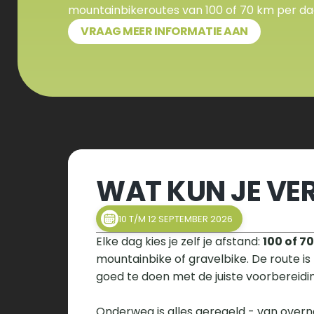
mountainbikeroutes van 100 of 70 km per da
VRAAG MEER INFORMATIE AAN
WAT KUN JE V
10 T/M 12 SEPTEMBER 2026
Elke dag kies je zelf je afstand: 
100 of 7
mountainbike of gravelbike. De route is
goed te doen met de juiste voorbereidi
Onderweg is alles geregeld - van overn