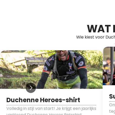
WAT I
Wie kiest voor Duc
S
Duchenne Heroes-shirt
On
Volledig in stijl van start! Je krijgt een jaarlijks 
teg
variërend Duchenne Heroes fietsshirt.