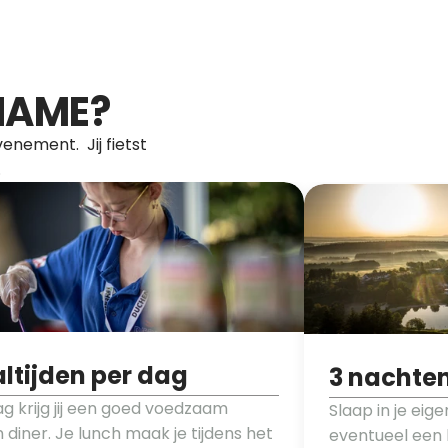
LNAME?
ement.  Jij fietst 
.
ltijden per dag
3 nachte
g krijg jij een goed voedzaam 
Slaap in je eig
n diner. Je lunch maak je tijdens het 
eventueel een 